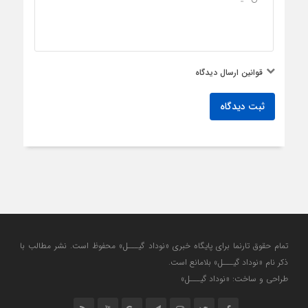
قوانین ارسال دیدگاه
ثبت دیدگاه
تمام حقوق تارنما برای پایگاه خبری «نوداد گیـــل» محفوظ است. نشر مطالب با
ذکر نام «نوداد گیـــل» بلامانع است.
طراحی و ساخت: «نوداد گیـــل»