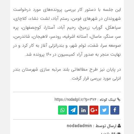
این جلسه با دستور کار بررسی پرونده‌های مورد درخواست
شهروندان در شهرهای فومن، رستم آباد، لشت نشاء، کلاچای،
سیاهکل، گوراب زرمیخ، رحیم آباد، آستارا، کوچصفهان، پره
سر، سنگر، ماسال، آستانه اشرفیه، رودسر، لاهیجان، شاندرمن،
صومعه سرا، شفت، تولم شهر، و بندرانزلی آغاز به کار کرد و در
نهایت منجر به صدور آراء کمیسیون در ۱۶۰ پرونده شد.
در پایان نیز طرح مطالعاتی بلند مرتبه سازی شهرستان بندر
انزلی مورد بررسی قرار گرفت.
لینک کوتاه :
https://nodadgil.ir/?p=374
ارسال توسط :
nodadadmin